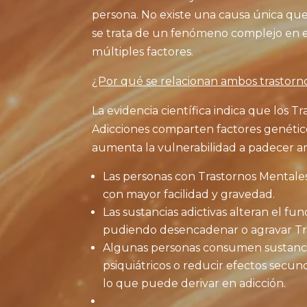
persona. No existe una causa única que
se trata de un fenómeno complejo en e
múltiples factores.
¿Por qué se relacionan ambos trastorn
La evidencia científica indica que los T
Adicciones comparten factores genético
aumenta la vulnerabilidad a padecer 
Las personas con Trastornos Mentales
con mayor facilidad y gravedad.
Las sustancias adictivas alteran el fu
pudiendo desencadenar o agravar Tr
Algunas personas consumen sustancia
psiquiátricos o reducir efectos secun
lo que puede derivar en adicción.