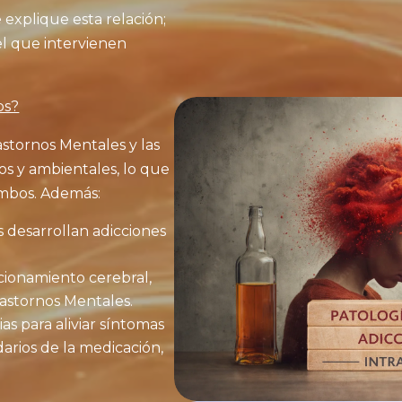
 explique esta relación;
l que intervienen
os?
rastornos Mentales y las
s y ambientales, lo que
ambos. Además:
 desarrollan adicciones
ncionamiento cerebral,
astornos Mentales.
s para aliviar síntomas
darios de la medicación,