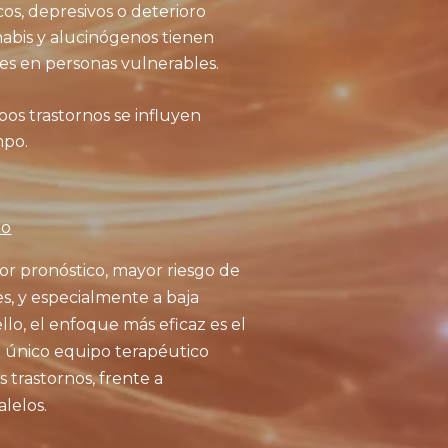
os, depresivos o deterioro
nnabis y alucinógenos tienen
es en personas vulnerables.
bos trastornos se influyen
mpo.
to
eor pronóstico, mayor riesgo de
es, y especialmente a baja
llo, el enfoque más eficaz es el
 único equipo terapéutico
trastornos, frente a
lelos.