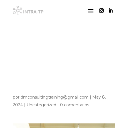
Trastornos y
su
tratamiento
por
dmconsultingtraining@gmail.com
|
May 8,
2024
|
Uncategorized
|
0 comentarios