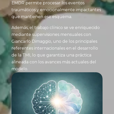
EMDR permite procesar los eventos
traumáticos y emocionalmente impactantes
que mantienen ese esquema.
Además, el trabajo clínico se ve enriquecido
mediante supervisiones mensuales con
Giancarlo Dimaggio, uno de los principales
referentes internacionales en el desarrollo
de la TMI, lo que garantiza una práctica
alineada con los avances más actuales del
modelo.